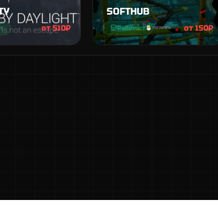
TY
SOFTHUB
от 510₽
от 150₽
т
Работает