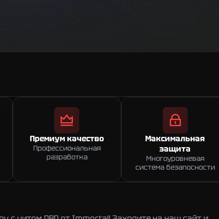
Премиум качество
Максимальная
Профессиональная
защита
разработка
Многоуровневая
система безапосности
 с читом DBD от Immortal! Заходите на наш сайт и 