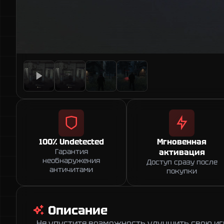
100% Undetected
Мгновенная
Гарантия
активация
необнаружения
Доступ сразу после
античитами
покупки
Описание
Не упустите возможность улучшить свою игру