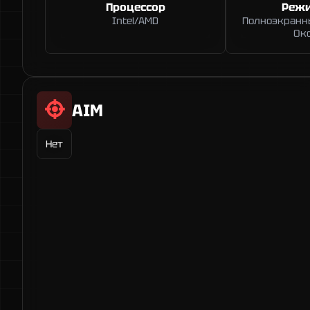
Процессор
Режи
Intel/AMD
Полноэкранны
Ок
AIM
Нет