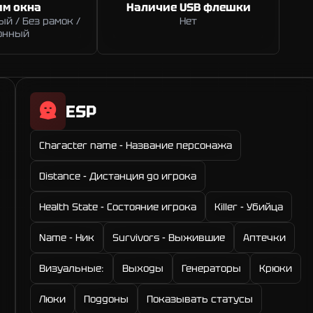
м окна
Наличие USB флешки
й / Без рамок /
Нет
онный
ESP
Character name - Название персонажа
Distance - Дистанция до игрока
Health State - Состояние игрока
Killer - Убийца
Name - Ник
Survivors - Выжившие
Аптечки
Визуальные:
Выходы
Генераторы
Крюки
Люки
Поддоны
Показывать статусы