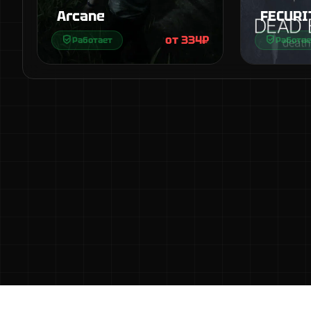
Arcane
FECURI
от 334₽
Работает
Работае