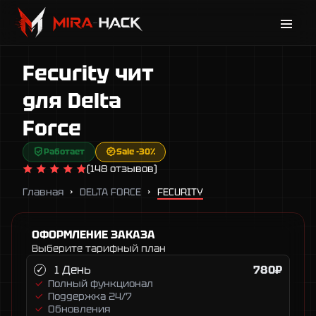
Каталог
Fecurity чит
Новости
Поддержка
для Delta
Гарантии
Force
Контакты
Работает
Sale -30%
(148 отзывов)
Главная
DELTA FORCE
FECURITY
ОФОРМЛЕНИЕ ЗАКАЗА
Выберите тарифный план
1 День
780₽
Полный функционал
Поддержка 24/7
Обновления