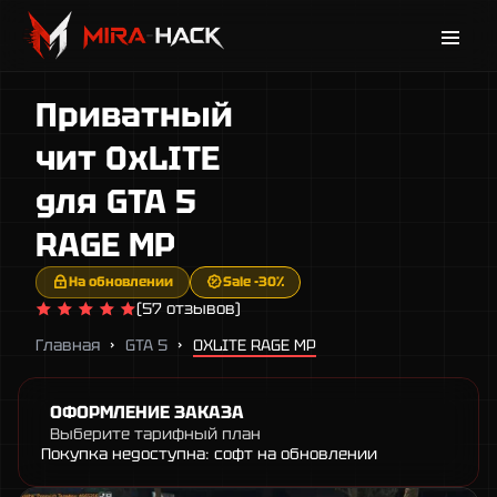
Каталог
Приватный
Новости
Поддержка
чит 0xLITE
Гарантии
для GTA 5
Контакты
RAGE MP
На обновлении
Sale -30%
(57 отзывов)
Главная
GTA 5
0XLITE RAGE MP
ОФОРМЛЕНИЕ ЗАКАЗА
Выберите тарифный план
Покупка недоступна: софт на обновлении