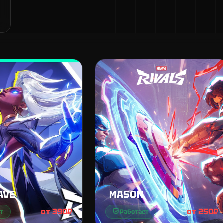
AVE
MASON
от 390₽
от 250₽
т
Работает