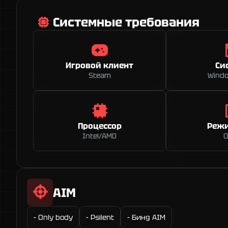
Системные требования
Игровой клиент
Си
Steam
Windo
Процессор
Режи
Intel/AMD
О
AIM
- Only body
- Psilent
- Бинд AIM