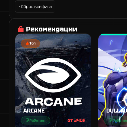
- Сброс конфига
Рекомендации
Топ
ARCANE
DULLW
от 340₽
Работает
Работае