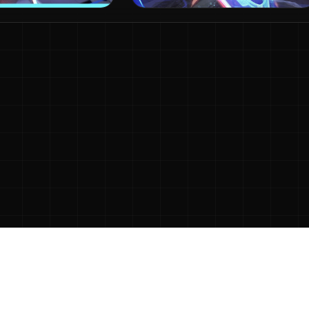
спечения и не связан с издателями, разработчиками игр или пр