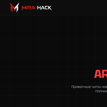
A
Приватные читы нов
полный