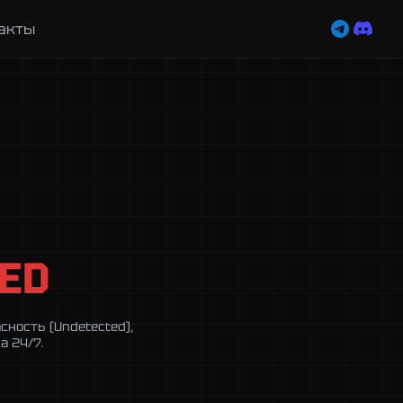
акты
ED
ность (Undetected),
а 24/7.