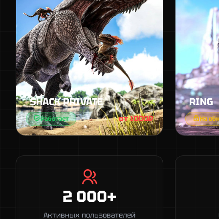
SHACK PRIVATE
RING
от 1000₽
Работает
На об
2 000+
Активных пользователей