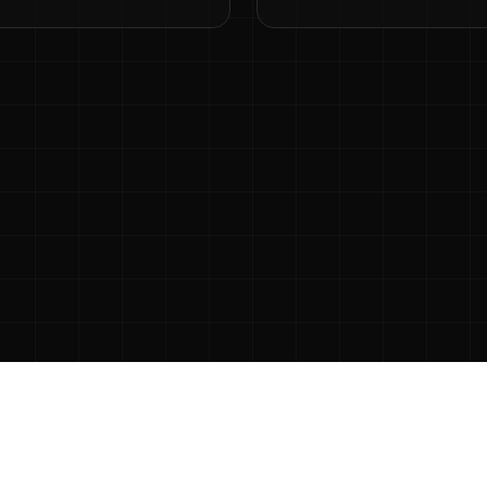
спечения и не связан с издателями, разработчиками игр или пр