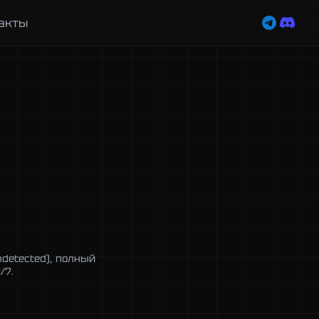
акты
detected), полный
/7.