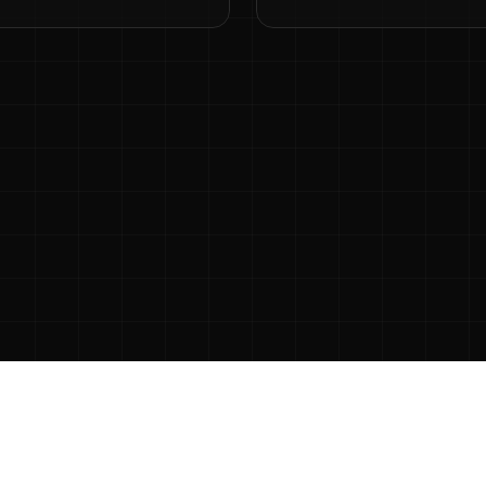
спечения и не связан с издателями, разработчиками игр или пр