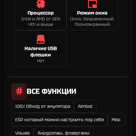
Процессор
Режим окна
Intel и AMD от GEN
Окно, Безрамочный,
4th и выше
Полноэкранный
Наличие USB
флешки
Нет
ВСЕ ФУНКЦИИ
100% Обход от эмулятора
Aimbot
ESP который можно настроить под себя
Misc
Visuals
Аирдропaы, флаерганы