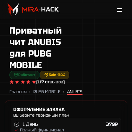
Каталог
Приватный
Новости
Поддержка
чит ANUBIS
Гарантии
для PUBG
Контакты
MOBILE
Работает
Sale -30%
(117 отзывов)
Главная
PUBG MOBILE
ANUBIS
ОФОРМЛЕНИЕ ЗАКАЗА
Выберите тарифный план
1 День
379₽
Полный функционал