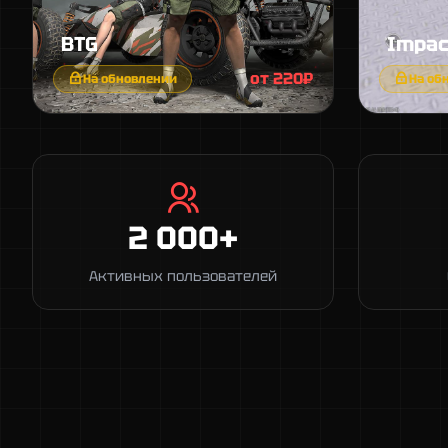
BTG
Impac
от 220₽
На обновлении
На об
2 000+
Активных пользователей