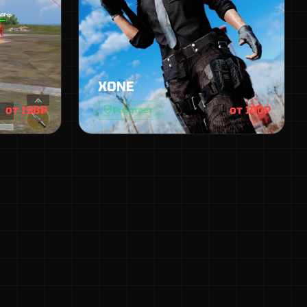
XONE
от 198₽
от 100₽
Работает