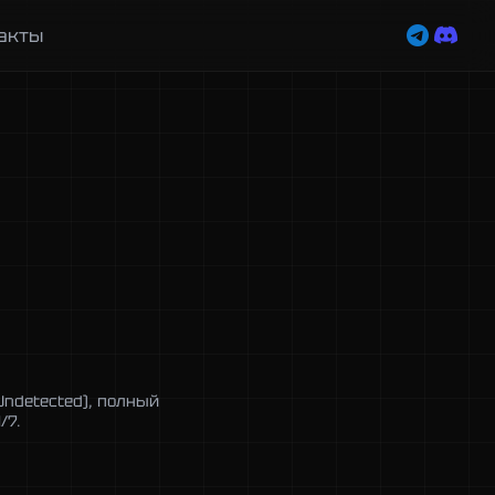
акты
Undetected), полный
/7.