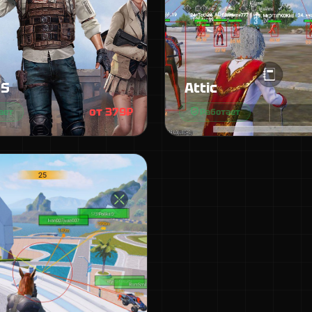
IS
Attic
от 379₽
ает
Работает