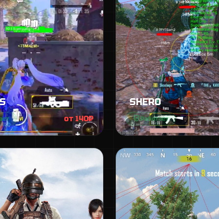
S
SHERO
от 140₽
ает
Работает