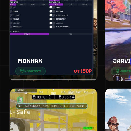
MONHAX
JARVI
от 150₽
Работает
Работ