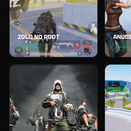
ZOLO NO ROOT
ANUB
от 170₽
Работает
Работ