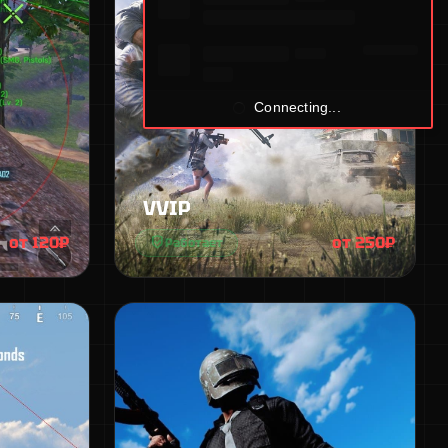
Connecting...
VVIP
от 120₽
от 250₽
Работает