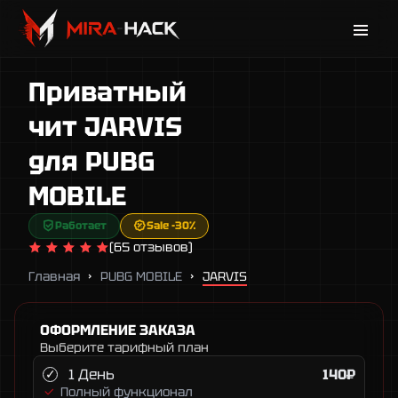
Каталог
Приватный
Новости
Поддержка
чит JARVIS
Гарантии
для PUBG
Контакты
MOBILE
Работает
Sale -30%
(65 отзывов)
Главная
PUBG MOBILE
JARVIS
ОФОРМЛЕНИЕ ЗАКАЗА
Выберите тарифный план
1 День
140₽
Полный функционал